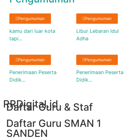
Pengumuman
Pengumuman
kamu dari luar kota
Libur Lebaran Idul
tapi...
Adha
Pengumuman
Pengumuman
Penerimaan Peserta
Penerimaan Peserta
Didik...
Didik...
RRDigital.id
Daftar Guru & Staf
Daftar Guru SMAN 1
SANDEN