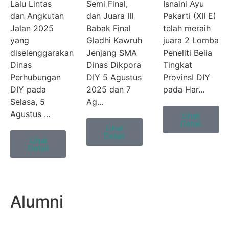
Lalu Lintas
Semi Final,
Isnaini Ayu
dan Angkutan
dan Juara III
Pakarti (XII E)
Jalan 2025
Babak Final
telah meraih
yang
Gladhi Kawruh
juara 2 Lomba
diselenggarakan
Jenjang SMA
Peneliti Belia
Dinas
Dinas Dikpora
Tingkat
Perhubungan
DIY 5 Agustus
ProvinsI DIY
DIY pada
2025 dan 7
pada Har...
Selasa, 5
Ag...
Agustus ...
Lihat
Detail
Lihat
Detail
Lihat
Detail
Alumni