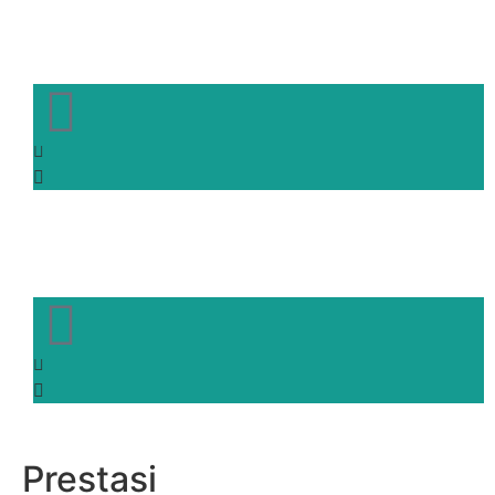
Wiji Wati, S...
Guru Mata Pe...
Muji Asih, M.Pd
Guru Mata Pe...
Prestasi