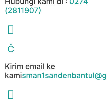
Hubungi kami di :
0274
(2811907)
Kirim email ke
kami
sman1sandenbantul@g