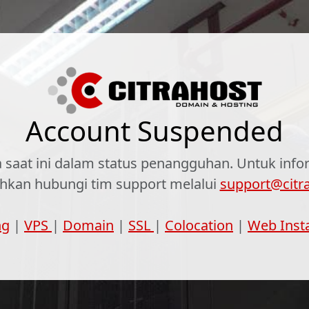
Account Suspended
 saat ini dalam status penangguhan. Untuk infor
lahkan hubungi tim support melalui
support@citr
ng
|
VPS
|
Domain
|
SSL
|
Colocation
|
Web Inst