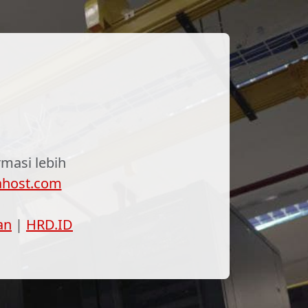
masi lebih
ahost.com
an
|
HRD.ID